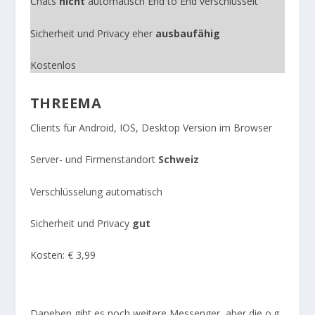
Chats
nicht
automatisch End to End verschlüsselt
Sicherheit und Privacy eher
ausbaufähig
Kostenlos
THREEMA
Clients für Android, IOS, Desktop Version im Browser
Server- und Firmenstandort
Schweiz
Verschlüsselung automatisch
Sicherheit und Privacy
gut
Kosten: € 3,99
Daneben gibt es noch weitere Messenger, aber die o.g.