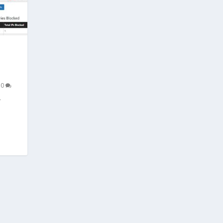
U
|
0
–