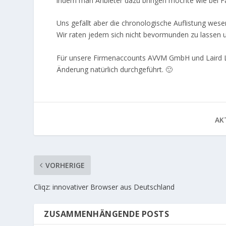
indem man Anbieter dazu bringen möchte wie bei Fa
Uns gefällt aber die chronologische Auflistung wesen
Wir raten jedem sich nicht bevormunden zu lassen u
Für unsere Firmenaccounts
AVVM GmbH
und
Laird 
Änderung natürlich durchgeführt. 🙂
AKT
VORHERIGE
Cliqz: innovativer Browser aus Deutschland
ZUSAMMENHÄNGENDE POSTS