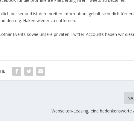
cebook für die prominente Platzierung ihrer Tweets zu bezahlen.
tlich besser und ist dem breiten Informationsgehalt sicherlich förderli
nd den o.g. Haken wieder zu entfernen.
Lothar Events
sowie unsere privaten Twitter-Accounts haben wir dies
IE:
NÄ
Webseiten-Leasing, eine bedenkenswerte A